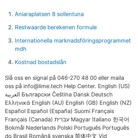
Aniaraplatsen 8 sollentuna
Restwaarde berekenen formule
Internationella marknadsföringsprogrammet
mdh
Kostnad bostadslån
Slå oss en signal på 046-270 48 00 eller maila
oss på info@lime.tech Help Center. English (US)
العربية Български Čeština Dansk Deutsch
Ελληνικά English (AU) English (GB) English (NZ)
Español Español (España) Suomi Français
Français (Canada) עברית Magyar Italiano 한국어
Bokmål Nederlands Polski Português Português
do Brasil Română svenska 简体中文 Vid