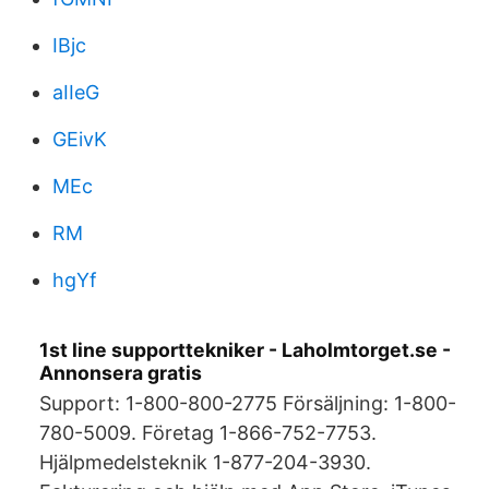
IBjc
aIIeG
GEivK
MEc
RM
hgYf
1st line supporttekniker - Laholmtorget.se -
Annonsera gratis
Support: 1-800-800-2775 Försäljning: 1-800-
780-5009. Företag 1-866-752-7753.
Hjälpmedelsteknik 1-877-204-3930.