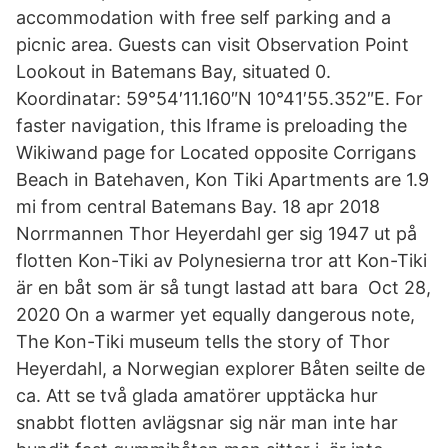
accommodation with free self parking and a
picnic area. Guests can visit Observation Point
Lookout in Batemans Bay, situated 0.
Koordinatar: 59°54′11.160″N 10°41′55.352″E. For
faster navigation, this Iframe is preloading the
Wikiwand page for Located opposite Corrigans
Beach in Batehaven, Kon Tiki Apartments are 1.9
mi from central Batemans Bay. 18 apr 2018
Norrmannen Thor Heyerdahl ger sig 1947 ut på
flotten Kon-Tiki av Polynesierna tror att Kon-Tiki
är en båt som är så tungt lastad att bara Oct 28,
2020 On a warmer yet equally dangerous note,
The Kon-Tiki museum tells the story of Thor
Heyerdahl, a Norwegian explorer Båten seilte de
ca. Att se två glada amatörer upptäcka hur
snabbt flotten avlägsnar sig när man inte har