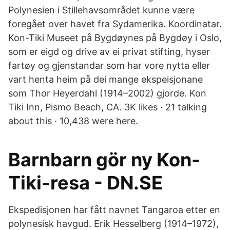
Polynesien i Stillehavsområdet kunne være
foregået over havet fra Sydamerika. Koordinatar.
Kon-Tiki Museet på Bygdøynes på Bygdøy i Oslo,
som er eigd og drive av ei privat stifting, hyser
fartøy og gjenstandar som har vore nytta eller
vart henta heim på dei mange ekspeisjonane
som Thor Heyerdahl (1914–2002) gjorde. Kon
Tiki Inn, Pismo Beach, CA. 3K likes · 21 talking
about this · 10,438 were here.
Barnbarn gör ny Kon-
Tiki-resa - DN.SE
Ekspedisjonen har fått navnet Tangaroa etter en
polynesisk havgud. Erik Hesselberg (1914–1972),