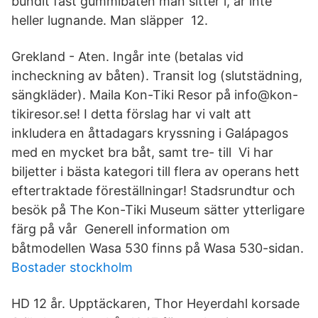
bundit fast gummibåten man sitter i, är inte
heller lugnande. Man släpper 12.
Grekland - Aten. Ingår inte (betalas vid
incheckning av båten). Transit log (slutstädning,
sängkläder). Maila Kon-Tiki Resor på info@kon-
tikiresor.se! I detta förslag har vi valt att
inkludera en åttadagars kryssning i Galápagos
med en mycket bra båt, samt tre- till Vi har
biljetter i bästa kategori till flera av operans hett
eftertraktade föreställningar! Stadsrundtur och
besök på The Kon-Tiki Museum sätter ytterligare
färg på vår Generell information om
båtmodellen Wasa 530 finns på Wasa 530-sidan.
Bostader stockholm
HD 12 år. Upptäckaren, Thor Heyerdahl korsade