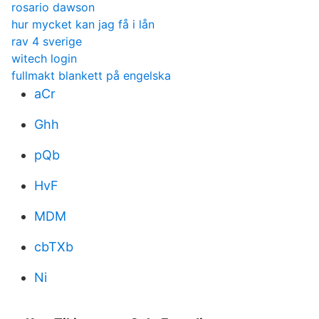
rosario dawson
hur mycket kan jag få i lån
rav 4 sverige
witech login
fullmakt blankett på engelska
aCr
Ghh
pQb
HvF
MDM
cbTXb
Ni